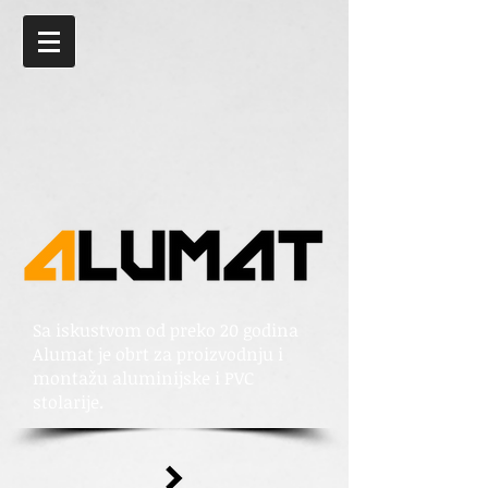
Sa iskustvom od preko 20 godina
Alumat je obrt za proizvodnju i
montažu aluminijske i PVC
stolarije.