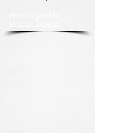
Presjek profila
kliznih stijena