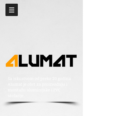
Sa iskustvom od preko 20 godina
Alumat je obrt za proizvodnju i
montažu aluminijske i PVC
stolarije.