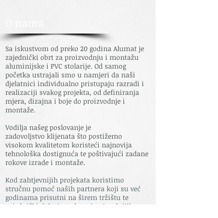
O nama
Sa iskustvom od preko 20 godina Alumat je
zajednički obrt za proizvodnju i montažu
aluminijske i PVC stolarije. Od samog
početka ustrajali smo u namjeri da naši
djelatnici individualno pristupaju razradi i
realizaciji svakog projekta, od definiranja
mjera, dizajna i boje do proizvodnje i
montaže.
Vodilja našeg poslovanje je
zadovoljstvo klijenata što postižemo
visokom kvalitetom koristeći najnovija
tehnološka dostignuća te poštivajući zadane
rokove izrade i montaže.
Kod zahtjevnijih projekata koristimo
stručnu pomoć naših partnera koji su već
godinama prisutni na širem tržištu te
zajednički dolazimo do najoptimalnijih
riješenja.