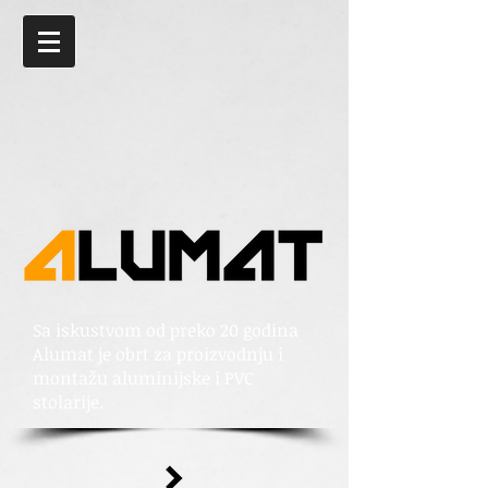
Sa iskustvom od preko 20 godina
Alumat je obrt za proizvodnju i
montažu aluminijske i PVC
stolarije.